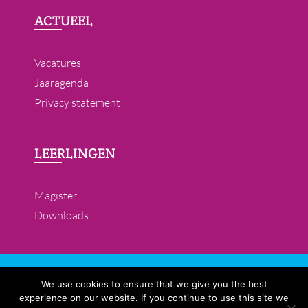
ACTUEEL
Vacatures
Jaaragenda
Privacy statement
LEERLINGEN
Magister
Downloads
© 2019- 2026 All rights reserved. College St. Paul is een
We use cookies to ensure that we give you the best
school voor vmbo en lwoo en maakt deel uit van de
experience on our website. If you continue to use this site we