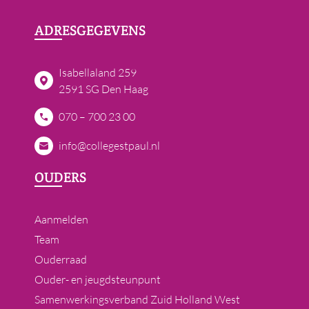
ADRESGEGEVENS
Isabellaland 259
2591 SG Den Haag
070 – 700 23 00
info@collegestpaul.nl
OUDERS
Aanmelden
Team
Ouderraad
Ouder- en jeugdsteunpunt
Samenwerkingsverband Zuid Holland West