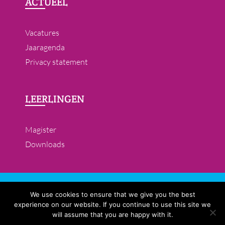
ACTUEEL
Vacatures
Jaaragenda
Privacy statement
LEERLINGEN
Magister
Downloads
© 2019- 2026 All rights reserved. College St. Paul is een
We use cookies to ensure that we give you the best
school voor vmbo en lwoo en maakt deel uit van de
experience on our website. If you continue to use this site we
Lucas VO Den Haag
will assume that you are happy with it.