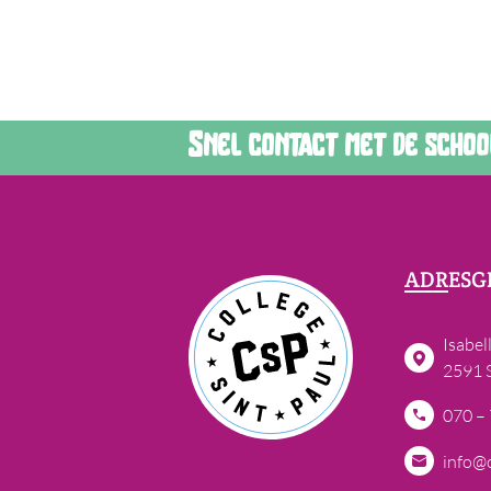
Snel contact met de school?
ADRESG
Isabel
2591 
070 –
info@c