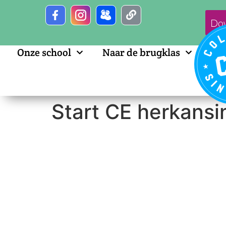
Do
Onze school
Naar de brugklas
Start CE herkansi