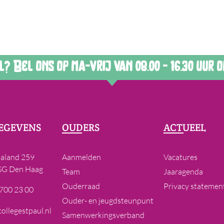
 Bel ons op ma-vrij van 08.00 - 16.30 uur op
EGEVENS
OUDERS
ACTUEEL
laland 259
Aanmelden
Vacatures
SG Den Haag
Team
Jaaragenda
Ouderraad
Privacy statemen
 700 23 00
Ouder- en jeugdsteunpunt
ollegestpaul.nl
Samenwerkingsverband