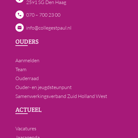
2591 SG Den Haag
070 – 700 23 00
info@collegestpaul.nl
OUDERS
Aanmelden
Team
Ouderraad
Ouder- en jeugdsteunpunt
Samenwerkingsverband Zuid Holland West
ACTUEEL
Vacatures
Jaaragenda