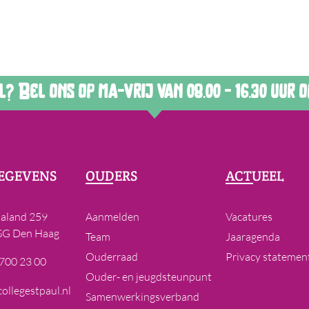
 Bel ons op ma-vrij van 08.00 - 16.30 uur op
EGEVENS
OUDERS
ACTUEEL
laland 259
Aanmelden
Vacatures
SG Den Haag
Team
Jaaragenda
Ouderraad
Privacy statemen
 700 23 00
Ouder- en jeugdsteunpunt
ollegestpaul.nl
Samenwerkingsverband