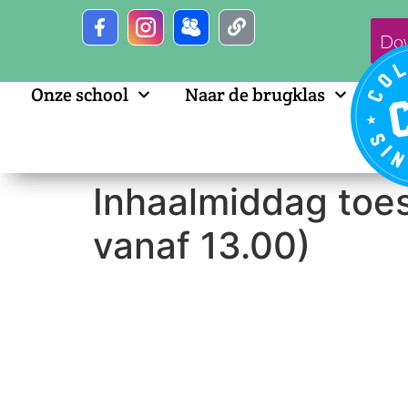
Do
Onze school
Naar de brugklas
Inhaalmiddag toest
vanaf 13.00)