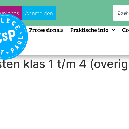
wnloads
Aanmelden
Professionals
Praktische info
Co
en klas 1 t/m 4 (overige