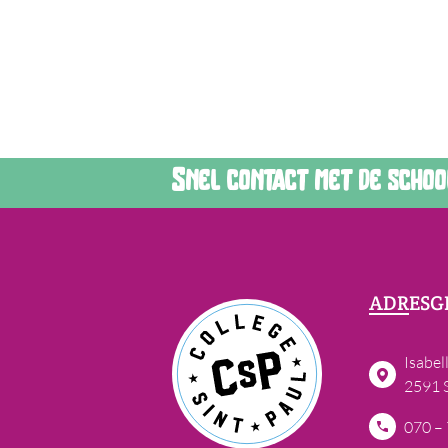
Snel contact met de school?
ADRESG
Isabel
2591 
070 –